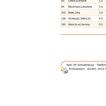
93.
Oelze,Eckhardt
1.5
94.
Böckmann,Lieselotte
3.0
102.
Baier,Jörg
1.0
136.
Schlepütz,Volker,Dr.
5.0
160.
Mescht,vd,Jeromy
0.5