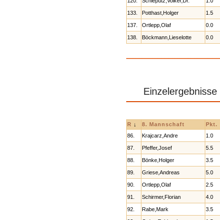
120.
Schlepütz,Volker,Dr.
1.0
133.
Potthast,Holger
1.5
137.
Ortlepp,Olaf
0.0
138.
Böckmann,Lieselotte
0.0
Einzelergebnisse
R
↓
8. Mannschaft
Pkt.
86.
Krajcarz,Andre
1.0
87.
Pfeffer,Josef
5.5
88.
Bönke,Holger
3.5
89.
Griese,Andreas
5.0
90.
Ortlepp,Olaf
2.5
91.
Schirmer,Florian
4.0
92.
Rabe,Mark
3.5