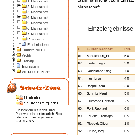
Stammannschaft zum Einsatz 
1. Mannschaft
Mannschaft.
2. Mannschaft
3. Mannschaft
4. Mannschaft
5. Mannschaft
Einzelergebnisse
6. Mannschaft
7. Mannschaft
Reservisten
Ergebnisdienst
R
↓
1. Mannschaft
Pkt.
Turniere 2014-15
Archiv
61.
Schulenburg,Pit
5.0
Training
62.
Lindam,Ingo
3.0
Impressum
63.
Reichmann,Oleg
4.0
Alle Klubs im Bezirk
64.
Hein,Erwin
4.0
65.
Borjini,Faouzi
2.0
66.
Schmitz,Martin
5.0
67.
Hillebrand,Carsten
2.5
68.
Fork,Raphael
6.0
Ein individuelles Kenn- und
Passwort sind erforderlich. Bitte
89.
Lauche,Christoph
0.5
telefonisch anfragen unter
0231/172077.
91.
Ribbeck,Oliver
1.0
92.
Grube,Jörg
0.5