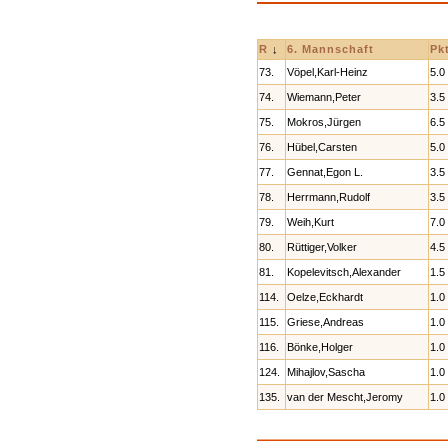
R
↓
6. Mannschaft
Pkt
73.
Vöpel,Karl-Heinz
5.0
74.
Wiemann,Peter
3.5
75.
Mokros,Jürgen
6.5
76.
Hübel,Carsten
5.0
77.
Gennat,Egon L.
3.5
78.
Herrmann,Rudolf
3.5
79.
Weih,Kurt
7.0
80.
Rüttiger,Volker
4.5
81.
Kopelevitsch,Alexander
1.5
114.
Oelze,Eckhardt
1.0
115.
Griese,Andreas
1.0
116.
Bönke,Holger
1.0
124.
Mihajlov,Sascha
1.0
135.
van der Mescht,Jeromy
1.0