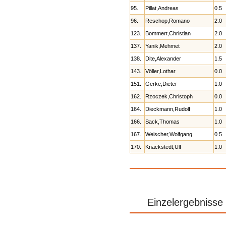
95.
Pillat,Andreas
0.5
96.
Reschop,Romano
2.0
123.
Bommert,Christian
2.0
137.
Yanik,Mehmet
2.0
138.
Dite,Alexander
1.5
143.
Völler,Lothar
0.0
151.
Gerke,Dieter
1.0
162.
Rzoczek,Christoph
0.0
164.
Dieckmann,Rudolf
1.0
166.
Sack,Thomas
1.0
167.
Weischer,Wolfgang
0.5
170.
Knackstedt,Ulf
1.0
Einzelergebnisse