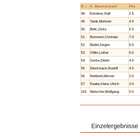
R
↓
4. Mannschaft
Pkt.
48.
Erkelenz,Ralf
2.5
49.
Yanik,Mehmet
4.0
50.
Belic,Zivko
5.5
51.
Bommert,Christian
7.0
52.
Büdel,Jürgen
6.0
53.
Völler,Lothar
6.0
54.
Gerke,Dieter
4.0
55.
Dieckmann,Rudolf
4.5
56.
Nettbohl,Werner
2.0
57.
Raabe,Hans-Ulrich
3.0
119.
Weischer,Wolfgang
0.5
Einzelergebnisse