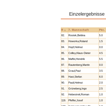
Einzelergebnisse
R
↓
7. Mannschaft
Pkt.
82.
Rostek,Bettina
5.0
83.
Howorka,Roland
1.5
84.
Hopf,Helmut
0.0
85.
Collisy,Klaus-Dieter
4.5
86.
Maffei,Hendrik
5.5
87.
Rautenberg,Martin
0.0
88.
Graul,Paul
3.5
89.
Hast,Stefan
6.0
90.
Pauli,Helmut
2.0
91.
Grüneberg,Ingo
2.5
92.
Hebestreit,Roman
1.0
119.
Pfeffer,Josef
1.0