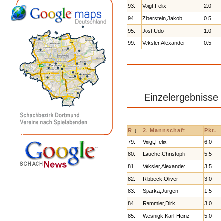
93.
Voigt,Felix
2.0
94.
Ziperstein,Jakob
0.5
95.
Jost,Udo
1.0
99.
Veksler,Alexander
0.5
Einzelergebnisse
R
↓
2. Mannschaft
Pkt.
79.
Voigt,Felix
6.0
80.
Lauche,Christoph
5.5
81.
Veksler,Alexander
3.5
82.
Ribbeck,Oliver
3.0
83.
Sparka,Jürgen
1.5
84.
Remmler,Dirk
3.0
85.
Wesnigk,Karl-Heinz
5.0