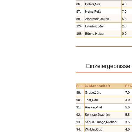
86.
Behler,Nils
4.5
87.
Heine,Felix
7.0
88.
Ziperstein,Jakob
5.5
124.
Erkelenz,Ralf
2.0
168.
Bönke,Holger
0.0
Einzelergebnisse
R
↓
3. Mannschaft
Pkt
89.
Grube,Jörg
7.0
90.
Jost,Udo
3.0
91.
Raskin,Vitali
5.0
92.
Sonntag,Joachim
5.5
93.
Schulz-Runge,Michael
3.5
94.
Winkler,Otto
4.0