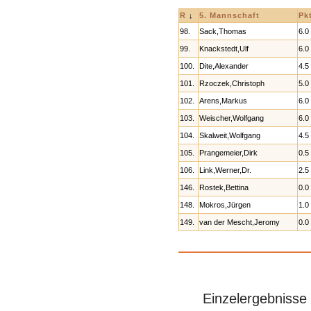
R
↓
5. Mannschaft
Pkt
98.
Sack,Thomas
6.0
99.
Knackstedt,Ulf
6.0
100.
Dite,Alexander
4.5
101.
Rzoczek,Christoph
5.0
102.
Arens,Markus
6.0
103.
Weischer,Wolfgang
6.0
104.
Skalweit,Wolfgang
4.5
105.
Prangemeier,Dirk
0.5
106.
Link,Werner,Dr.
2.5
146.
Rostek,Bettina
0.0
148.
Mokros,Jürgen
1.0
149.
van der Mescht,Jeromy
0.0
Einzelergebnisse